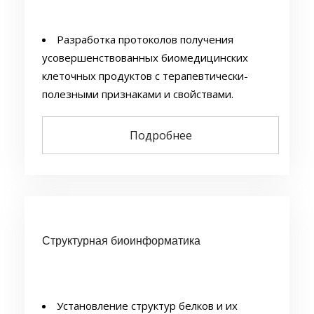
Разработка протоколов получения
усовершенствованных биомедицинских
клеточных продуктов с терапевтически-
полезными признаками и свойствами.
Разработка протоколов направленного
редактирования генома клеток с различным
Подробнее
дифференцировочным потенциалом с целью
создания биомедицинских клеточных
продуктов нового поколения.
Разработка генотерапевтических и
бесклеточных лекарственных средств,
созданных в т.ч. на основе секреторной
Структурная биоинформатика
активности культивированных клеток.
Исследование молекулярно-клеточных
механизмов дифференцировки и
Установление структур белков и их
генетического репрограммирования