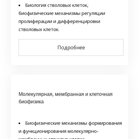
Биология стволовых клеток,
биофизические механизмы регуляции
пролиферации и дифференцировки
стволовых клеток.
Разработка биомедицинских клеточных
продуктов на основе стволовых и
Подробнее
соматических клеток с целью лечения и
медицинской профилактики заболеваний в
хирургии, стоматологии, офтальмологии,
комбустиологии, урологии, травматологии,
неврологии и косметологии.
Молекулярная, мембранная и клеточная
Биопечать тканей и органов.
биофизика
Получение индуцированных
плюрипотентных стволовых клеток и
изучение их биологических свойств.
Биофизические механизмы формирования
Редактирование генома соматических
и функционирования молекулярно-
клеток.